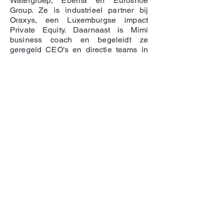
Watergroep, Ebema en Euroshoe
Group. Ze is industrieel partner bij
Oraxys, een Luxemburgse impact
Private Equity. Daarnaast is Mimi
business coach en begeleidt ze
geregeld CEO's en directie teams in
het opstellen en implementeren van
een duurzaamheidsstrategie.
< Terug
Contactformulier
info@terbium.be
www.terbium.be
Volg ons op LinkedIn