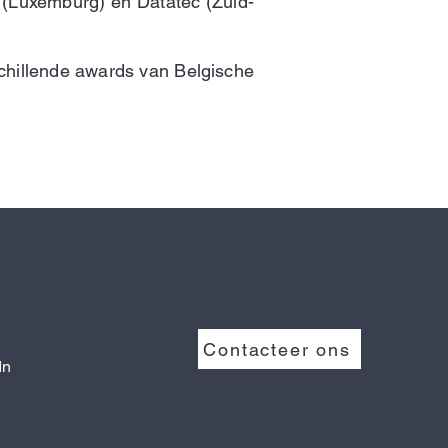
 (Luxemburg) en Datatec (Zuid-
chillende awards van Belgische
Contacteer ons
In