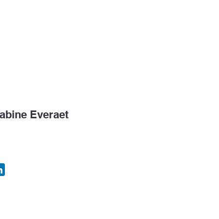
enktank
Congres
Consulting & EIM
Uitzend
abine Everaet