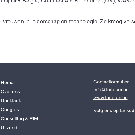
 bij ING België, Charities Aid Foundation (UK), WAKO
 vrouwen in leiderschap en technologie. Ze kreeg vers
Contactformulier
Home
info@terbium.be
Over ons
www.terbium.be
Denktank
Congres
Volg ons op Linked
Consulting & EIM
Uitzend