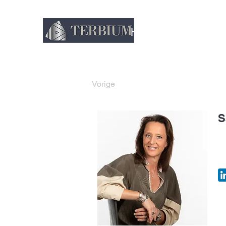
Home
Over ons
D
Vorige
S